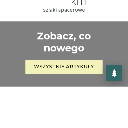
km
szlaki spacerowe
Zobacz, co
nowego
WSZYSTKIE ARTYKUŁY
Wiadomości dla wszystkich
zainteresowanych tym, co się dzieje
lub przygotowuje w rejonie Jizerky.