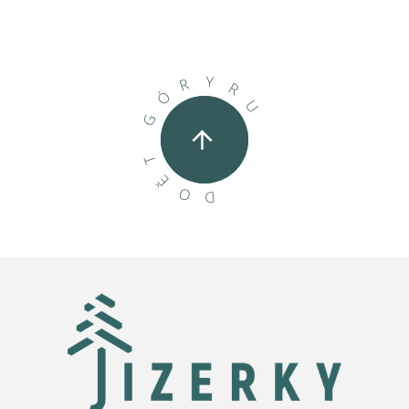
Y
R
R
Ó
U
G
T
Ě
O
D