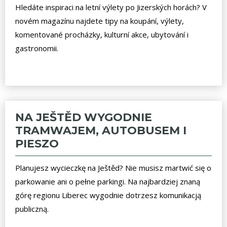
Hledáte inspiraci na letní výlety po Jizerských horách? V
novém magazínu najdete tipy na koupání, výlety,
komentované procházky, kulturní akce, ubytování i
gastronomii.
NA JEŠTĚD WYGODNIE
TRAMWAJEM, AUTOBUSEM I
PIESZO
Planujesz wycieczkę na Ještěd? Nie musisz martwić się o
parkowanie ani o pełne parkingi. Na najbardziej znaną
górę regionu Liberec wygodnie dotrzesz komunikacją
publiczną.