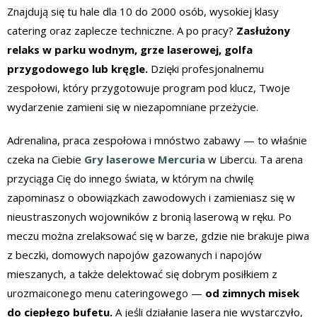
Znajdują się tu hale dla 10 do 2000 osób, wysokiej klasy
catering oraz zaplecze techniczne. A po pracy?
Zasłużony
relaks w parku wodnym, grze laserowej, golfa
przygodowego lub kręgle.
Dzięki profesjonalnemu
zespołowi, który przygotowuje program pod klucz, Twoje
wydarzenie zamieni się w niezapomniane przeżycie.
Adrenalina, praca zespołowa i mnóstwo zabawy — to właśnie
czeka na Ciebie
Gry laserowe Mercuria
w Libercu. Ta arena
przyciąga Cię do innego świata, w którym na chwilę
zapominasz o obowiązkach zawodowych i zamieniasz się w
nieustraszonych wojowników z bronią laserową w ręku. Po
meczu można zrelaksować się w barze, gdzie nie brakuje piwa
z beczki, domowych napojów gazowanych i napojów
mieszanych, a także delektować się dobrym posiłkiem z
urozmaiconego menu cateringowego —
od zimnych misek
do ciepłego bufetu.
A jeśli działanie lasera nie wystarczyło,