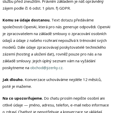
službu před zneužitím. Právním základem je náš oprávněný
zájem podle čl. 6 odst. 1 písm. f) GDPR.
Komu se údaje dostanou.
Text dotazu předáváme
společnosti OpenAI, která pro nás generuje odpovědi. OpenAI
je zpracovatelem na základě smlouvy o zpracování osobních
údajů a údaje z našeho rozhraní nepoužívá k trénování svých
modelů. Dále údaje zpracovávají poskytovatelé technického
zázemí (hosting a uložení dat), rovněž pouze pro nás a na
základě smlouvy. Jejich úplný seznam vám na vyžádání
poskytneme na
obchod@jizerky.cz
.
Jak dlouho.
Konverzace uchováváme nejdéle 12 měsíců,
poté je mažeme.
Na co upozorňujeme.
Do chatu prosím nepište osobní ani
citlivé údaje — jméno, adresu, telefon, e-mail nebo informace
o zdraví. Chatbot je nepotřebuje a konverzace se ukládají.