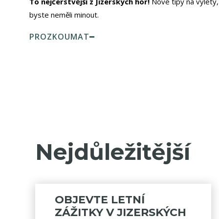
To nejčerstvější z Jizerských hor!
Nové tipy na výlety,
byste neměli minout.
PROZKOUMAT
Nejdůležitější
OBJEVTE LETNÍ
ZÁŽITKY V JIZERSKÝCH