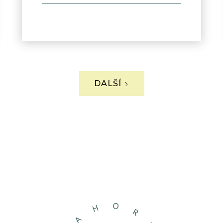
DALŠÍ
O
H
R
A