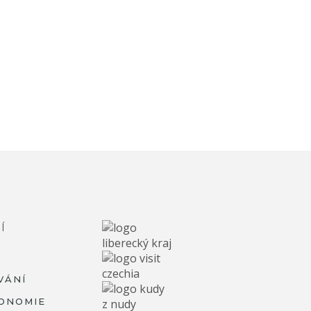
Í
VÁNÍ
ONOMIE