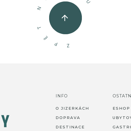
U
N
T
Ě
P
Z
INFO
OSTATN
O JIZERKÁCH
ESHOP
DOPRAVA
UBYTO
DESTINACE
GASTR