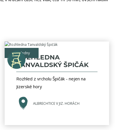
rozhledny
ROZHLEDNA
TANVALDSKÝ ŠPIČÁK
Rozhled z vrcholu Špičák - nejen na
Jizerské hory
ALBRECHTICE V JIZ. HORÁCH