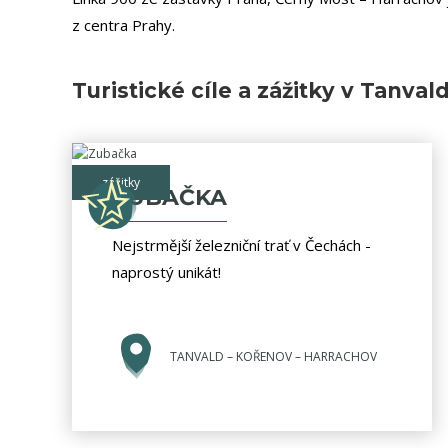
z centra Prahy.
Turistické cíle a zážitky v Tanval
zážitky
ZUBAČKA
Nejstrmější železniční trať v Čechách -
naprostý unikát!
TANVALD – KOŘENOV – HARRACHOV