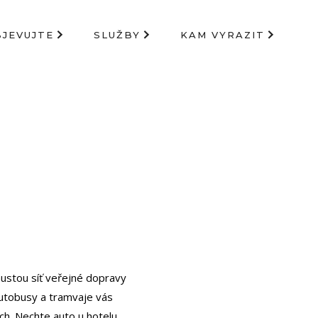
BJEVUJTE
SLUŽBY
KAM VYRAZIT
hustou síť veřejné dopravy
autobusy a tramvaje vás
h. Nechte auto u hotelu,