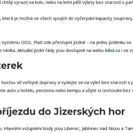
 chtějí vyrazit na kolo, nebo na letní pěší výlety bez starostí s pa
, která je možná ve všech spojích do vyčerpání kapacity soupravy.
systému IDOL. Platí zde přestupní jízdné – na jednu jízdenku se 
 Idolka. Aktuální jízdní řády jsou dostupné na webu
iidol.cz
i ve v
zerek
e hustou síť veřejné dopravy a vydejte se na výlet bez starostí 
te auto u hotelu, penzionu nebo kempu a užijte si cestování bez s
říjezdu do Jizerských hor
 Hlavními vstupními body jsou Liberec, Jablonec nad Nisou a Tanv