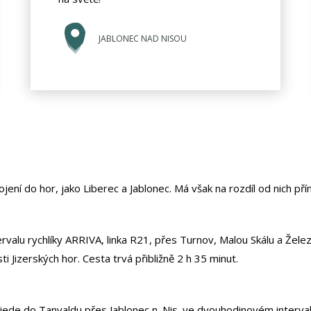
JABLONEC NAD NISOU
jení do hor, jako Liberec a Jablonec. Má však na rozdíl od nich pří
rvalu rychlíky ARRIVA, linka R21, přes Turnov, Malou Skálu a Žele
 Jizerských hor. Cesta trvá přibližně 2 h 35 minut.
de do Tanvaldu přes Jablonec n. Nis. ve dvouhodinovém intervalu,