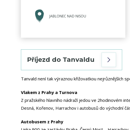
JABLONEC NAD NISOU
Příjezd do Tanvaldu
Tanvald není tak výraznou křižovatkou nejrůznějších spo
Vlakem z Prahy a Turnova
Z pražského hlavního nádraží jedou ve 2hodinovém inte
Desná, Kořenov, Harrachov i autobusů do východní části
Autobusem z Prahy
Linka 900 ze zastávky Praha, Černý Most – Harrachov je