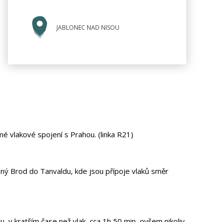
JABLONEC NAD NISOU
mé vlakové spojení s Prahou. (linka R21)
zný Brod do Tanvaldu, kde jsou přípoje vlaků směr
 v kratším čase než vlak, cca 1h 50 min, ovšem nikoliv