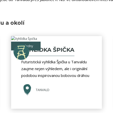
du a okolí
rozhledny
VYHLÍDKA ŠPIČKA
Futuristická vyhlídka Špička u Tanvaldu
zaujme nejen výhledem, ale i originální
podobou inspirovanou bobovou dráhou
TANVALD