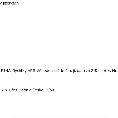
 Jizerkách.
 R14A. Rychlíky ARRIVA jedou každé 2 h, jízda trvá 2 ¾ h. přes Hr
 2 h. Přes Děčín a Českou Lípu.