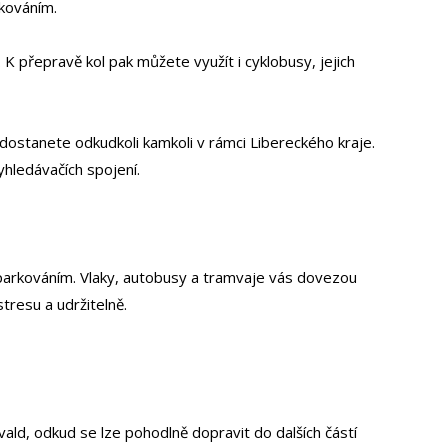
rkováním.
 K přepravě kol pak můžete využít i cyklobusy, jejich
dostanete odkudkoli kamkoli v rámci Libereckého kraje.
yhledávačích spojení.
s parkováním. Vlaky, autobusy a tramvaje vás dovezou
tresu a udržitelně.
ald, odkud se lze pohodlně dopravit do dalších částí