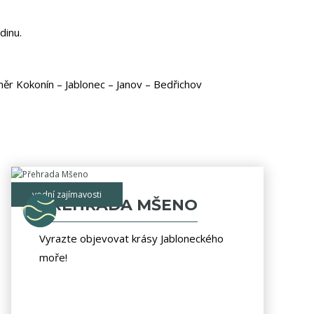
dinu.
ěr Kokonín – Jablonec – Janov – Bedřichov
vodní zajímavosti
PŘEHRADA MŠENO
Vyrazte objevovat krásy Jabloneckého
moře!