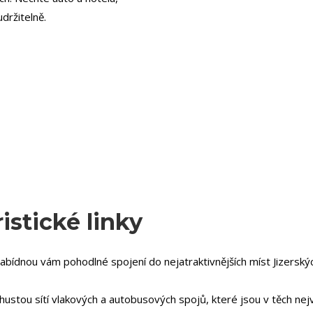
držitelně.
istické linky
nabídnou vám pohodlné spojení do nejatraktivnějších míst Jizerský
hustou sítí vlakových a autobusových spojů, které jsou v těch nejv