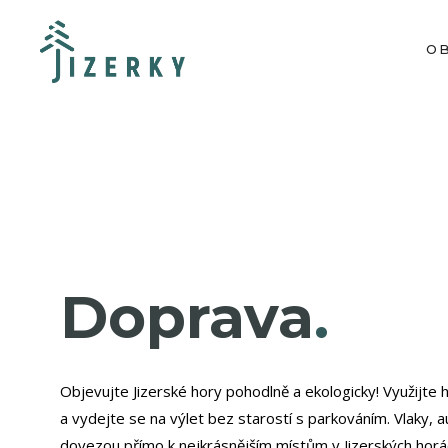
O
Doprava
.
Objevujte Jizerské hory pohodlně a ekologicky! Využijte 
a vydejte se na výlet bez starostí s parkováním. Vlaky, 
dovezou přímo k nejkrásnějším místům v Jizerských horác