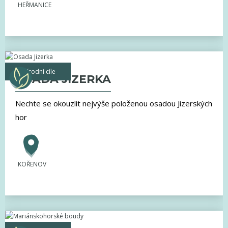
HEŘMANICE
přírodní cíle
OSADA JIZERKA
Nechte se okouzlit nejvýše položenou osadou Jizerských
hor
KOŘENOV