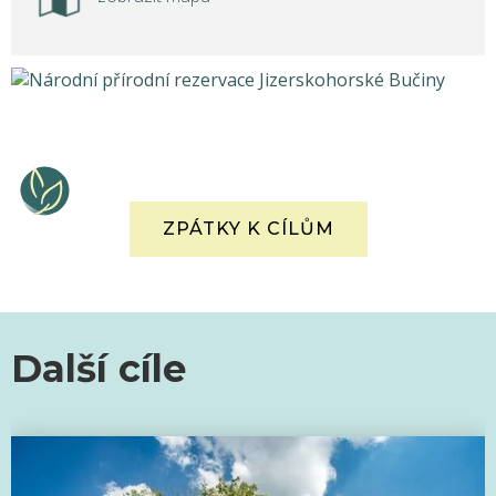
ZPÁTKY K CÍLŮM
Další cíle