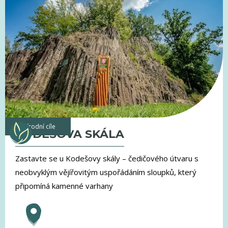
přírodní cíle
KODEŠOVA SKÁLA
Zastavte se u Kodešovy skály – čedičového útvaru s
neobvyklým vějířovitým uspořádáním sloupků, který
připomíná kamenné varhany