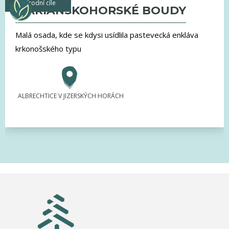
přírodní cíle
MARIÁNSKOHORSKÉ BOUDY
Malá osada, kde se kdysi usídlila pastevecká enkláva
krkonošského typu
ALBRECHTICE V JIZERSKÝCH HORÁCH