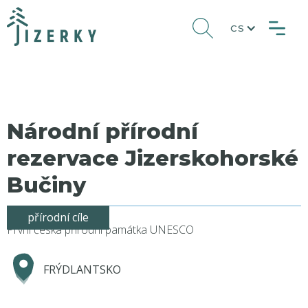
CS
Národní přírodní
rezervace Jizerskohorské
Bučiny
přírodní cíle
První česká přírodní památka UNESCO
FRÝDLANTSKO