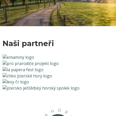
Naši partneři
O
H
R
A