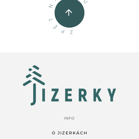
U
N
T
Ě
P
Z
INFO
O JIZERKÁCH