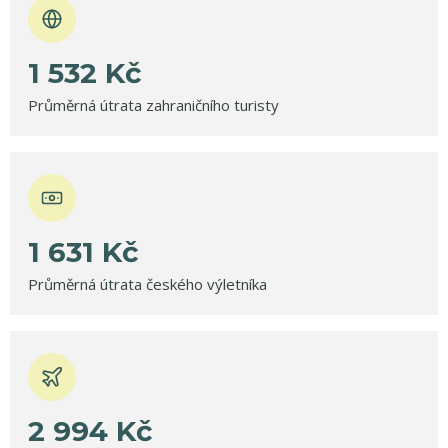
1
532
Kč
Průměrná útrata zahraničního turisty
1
631
Kč
Průměrná útrata českého výletníka
2
994
Kč