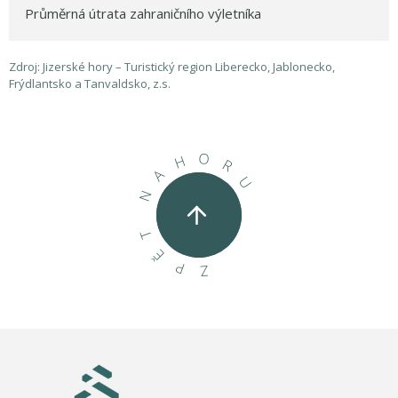
Průměrná útrata zahraničního výletníka
Zdroj: Jizerské hory – Turistický region Liberecko, Jablonecko,
Frýdlantsko a Tanvaldsko, z.s.
O
H
R
A
U
N
T
Ě
P
Z