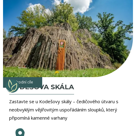
přírodní cíle
KODEŠOVA SKÁLA
Zastavte se u Kodešovy skály – čedičového útvaru s
neobvyklým vějířovitým uspořádáním sloupků, který
připomíná kamenné varhany