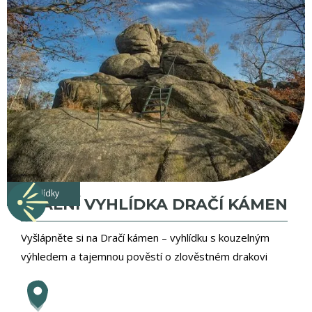
vyhlídky
SKALNÍ VYHLÍDKA DRAČÍ KÁMEN
Vyšlápněte si na Dračí kámen – vyhlídku s kouzelným
výhledem a tajemnou pověstí o zlověstném drakovi