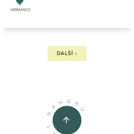
HEŘMANICE
DALŠÍ
O
H
R
A
U
N
T
Ě