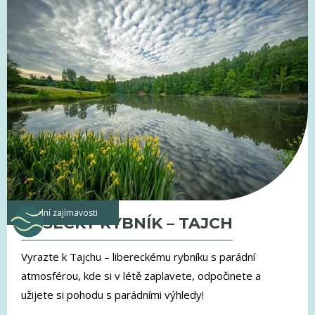
vodní zajímavosti
VESECKÝ RYBNÍK – TAJCH
Vyrazte k Tajchu – libereckému rybníku s parádní
atmosférou, kde si v létě zaplavete, odpočinete a
užijete si pohodu s parádními výhledy!