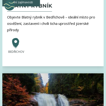
vodní zajímavosti
BLATNÝ RYBNÍK
Objevte Blatný rybník v Bedřichově – ideální místo pro
osvěžení, zastavení i chvíli ticha uprostřed jizerské
přírody
BEDŘICHOV