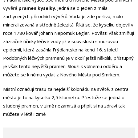
vyvěrá
pramen kyselky
. Jedná se o jeden z mála
zachycených přírodních vývěrů. Voda je zde perlivá, málo
mineralizovaná a středně železitá. Říká se, že kyselku objevil v
roce 1780 kovář Johann Nepomuk Legler. Pověsti však zmiňují
zázračné účinky léčivé vody již v souvislosti s morovou
epidemií, která zasáhla Frýdlantsko na konci 16. století.
Podobných léčivých pramenů je v okolí ještě několik, přístupný
je však tento největší pramen. Slouží k volnému odběru a
můžete se k němu vydat z Nového Města pod Smrkem.
Místní označují trasu za nejdelší kolonádu na světě, z centra
města je to na kyselku 2,5 kilometru. Přestože se jedná o
studený pramen, v zimě nezamrzá a připít si na zdraví tak
můžete v létě i zimě.