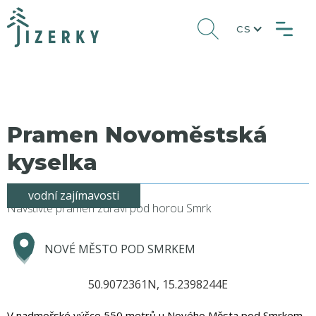
CS
Pramen Novoměstská
kyselka
vodní zajímavosti
Navštivte pramen zdraví pod horou Smrk
NOVÉ MĚSTO POD SMRKEM
50.9072361N, 15.2398244E
V nadmořské výšce 550 metrů u Nového Města pod Smrkem