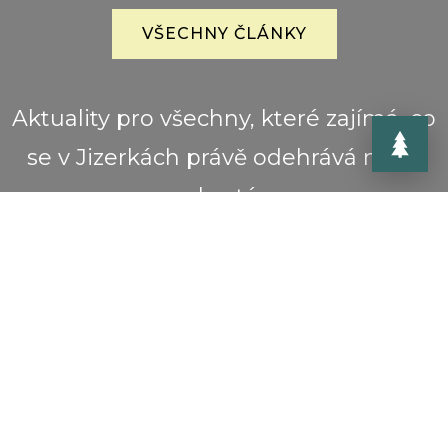
VŠECHNY ČLÁNKY
Aktuality pro všechny, které zajímá, co
se v Jizerkách právě odehrává nebo
chystá.
Objevte letní zážitky v Jizerských horách
Na Ještěd pohodlně tramvají, autobusem
i pěšky
Sklářské léto v Jizerkách: Čekají vás