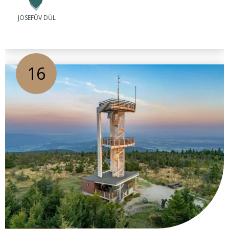
JOSEFŮV DŮL
16