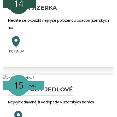
14
přírodní cíle
OSADA JIZERKA
Nechte se okouzlit nejvýše položenou osadou Jizerských
hor
KOŘENOV
15
vodní zajímavosti
VODOPÁDY JEDLOVÉ
Nejvyhledávanější vodopády v Jizerských horách