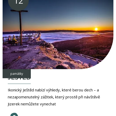
12
památky
JEŠTĚD
Ikonický Ještěd nabízí výhledy, které berou dech – a
nezapomenutelný zážitek, který prostě při návštěvě
Jizerek nemůžete vynechat