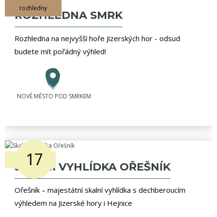
rozhledny
ROZHLEDNA SMRK
Rozhledna na nejvyšší hoře Jizerských hor - odsud
budete mít pořádný výhled!
NOVÉ MĚSTO POD SMRKEM
17
vyhlídky
SKALNÍ VYHLÍDKA OŘEŠNÍK
Ořešník – majestátní skalní vyhlídka s dechberoucím
výhledem na Jizerské hory i Hejnice