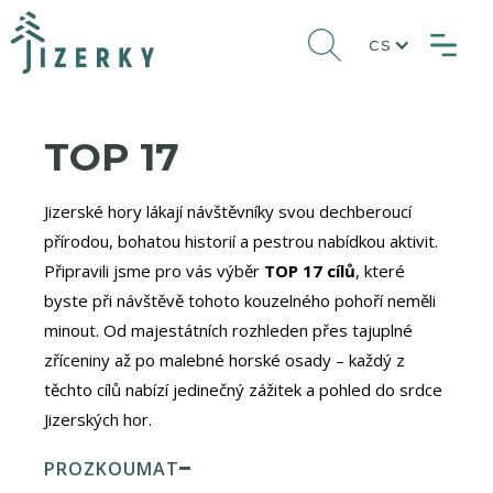
CS
TOP 17
​Jizerské hory lákají návštěvníky svou dechberoucí
přírodou, bohatou historií a pestrou nabídkou aktivit.
Připravili jsme pro vás výběr
TOP 17 cílů
, které
byste při návštěvě tohoto kouzelného pohoří neměli
minout. Od majestátních rozhleden přes tajuplné
zříceniny až po malebné horské osady – každý z
těchto cílů nabízí jedinečný zážitek a pohled do srdce
Jizerských hor.​
PROZKOUMAT