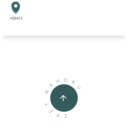
HEJNICE
O
H
R
A
U
N
T
Ě
P
Z