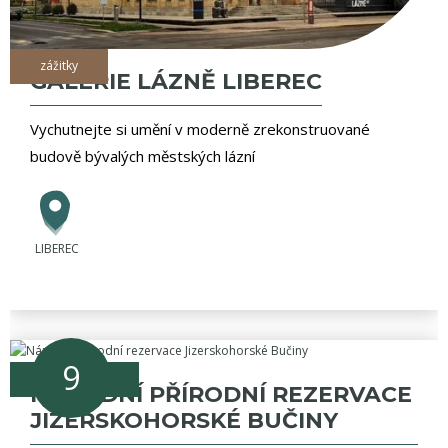
zážitky
GALERIE LÁZNĚ LIBEREC
Vychutnejte si umění v moderně zrekonstruované
budově bývalých městských lázní
LIBEREC
9
přírodní cíle
NÁRODNÍ PŘÍRODNÍ REZERVACE
JIZERSKOHORSKÉ BUČINY