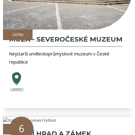
zážitky
MUZA - SEVEROČESKÉ MUZEUM
Nejstarší uměleckoprůmyslové muzeum v České
republice
LIBEREC
6
zážitky
STÁTNÍ HRAD A ZÁMEK