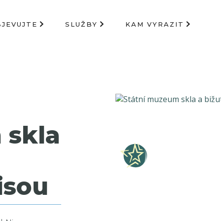
BJEVUJTE
SLUŽBY
KAM VYRAZIT
 skla
isou