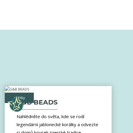
zážitky
G&B BEADS
Nahlédněte do světa, kde se rodí
legendární jablonecké korálky a odvezte
si domů kousek jizerské tradice