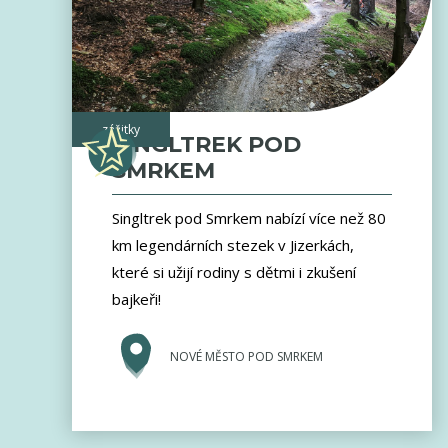
zážitky
SINGLTREK POD
SMRKEM
Singltrek pod Smrkem nabízí více než 80
km legendárních stezek v Jizerkách,
které si užijí rodiny s dětmi i zkušení
bajkeři!
NOVÉ MĚSTO POD SMRKEM