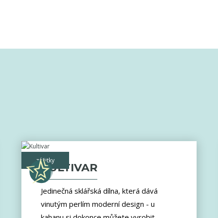
zážitky
KULTIVAR
Jedinečná sklářská dílna, která dává
vinutým perlím moderní design - u
kahanu si dokonce můžete vyrobit