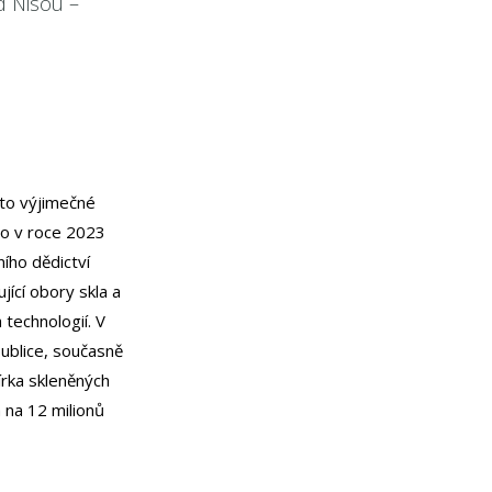
d Nisou –
to výjimečné
lo v roce 2023
ího dědictví
ící obory skla a
 technologií. V
publice, současně
írka skleněných
 na 12 milionů