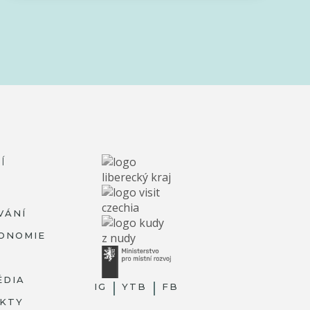
Í
VÁNÍ
ONOMIE
ÉDIA
IG
YTB
FB
KTY