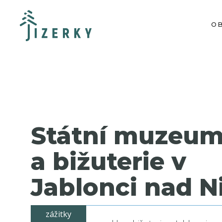
O
Státní muzeum
a bižuterie v
Jablonci nad N
zážitky