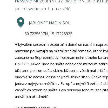
Navštivte Muzeum skla a bižuterie v Jablonci na
jediné svého druhu na světě!
JABLONEC NAD NISOU
50.7225697N, 15.1722892E
V bývalém secesním exportním domě se nachází napros
muzeum poukazující na místní tradiční řemeslo, které by
zapsáno na Reprezentativní seznam nehmotného kulturn
UNESCO. Nikde jinde na světě nenajdete muzeum zahrnuj
bižuterie pohromadě a sbírku bižuterie všech materiálů a
budově se nachází druhá největší sbírka skla v České re
jedna z nejvýznamnějších v Evropě a největší veřejná sb
vánočních ozdob na světě. Celý sbírkový fond muzea čítá
unikátních předmětů.
To si nesmíte nechat ujít!