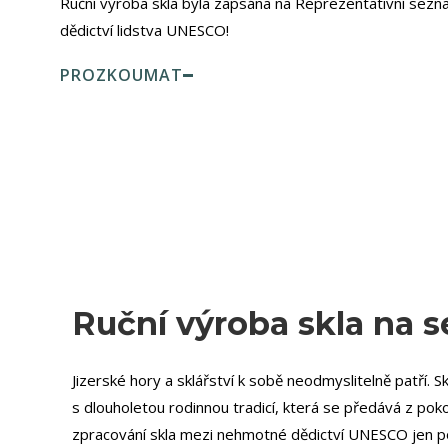
Ruční výroba skla byla zapsána na Reprezentativní sez
dědictví lidstva UNESCO!
PROZKOUMAT
Ruční výroba skla na
Jizerské hory a sklářství k sobě neodmyslitelně patří. S
s dlouholetou rodinnou tradicí, která se předává z poko
zpracování skla mezi nehmotné dědictví UNESCO jen po