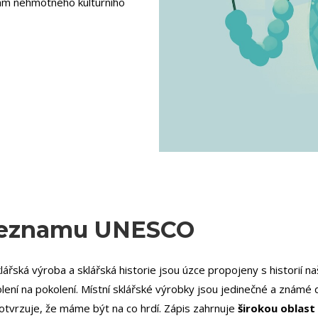
nam nehmotného kulturního
 seznamu UNESCO
klářská výroba a sklářská historie jsou úzce propojeny s historií n
lení na pokolení. Místní sklářské výrobky jsou jedinečné a známé 
tvrzuje, že máme být na co hrdí. Zápis zahrnuje
širokou oblast