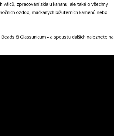
h válců, zpracování skla u kahanu, ale také o všechny
ci vánočních ozdob, mačkaných bižuterních kamenů nebo
B Beads či Glassunicum - a spoustu dalších naleznete na