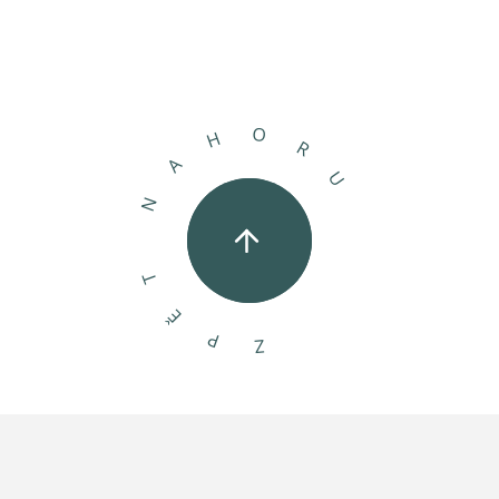
O
H
R
A
U
N
T
Ě
P
Z