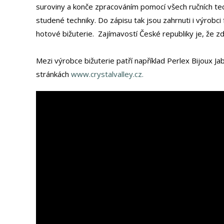
suroviny a konče zpracováním pomocí všech ručních techn
studené techniky. Do zápisu tak jsou zahrnuti i výrobci
hotové bižuterie. Zajímavostí České republiky je, že 
Mezi výrobce bižuterie patří například Perlex Bijoux J
stránkách
www.crystalvalley.cz.