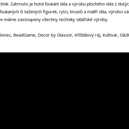
ik. Zahrnuto je hutní foukání skla a výrobu plochého skla z dutýc
 foukaných či tažených figurek, rytci, brusiči a malíři skla, výrob
zde máme zastoupeny všechny techniky sklářské výroby.
ablonec, BeadGame, Decor by Glassor, Křišťálový ráj, Kultivar, G&