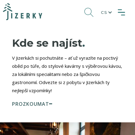
CS
Kde se najíst
.
V Jizerkách si pochutnáte – ať už vyrazíte na poctivý
oběd po túře, do stylové kavárny s výběrovou kávou,
za lokálními specialitami nebo za špičkovou
gastronomií. Odvezte si z pobytu v Jizerkách ty
nejlepší vzpomínky!
PROZKOUMAT