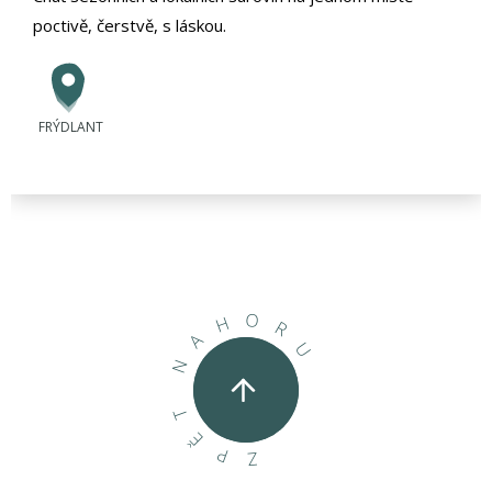
poctivě, čerstvě, s láskou.
FRÝDLANT
O
H
R
A
U
N
T
Ě
P
Z