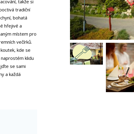
racování, takže si
poctivá tradiční
uchyní, bohatá
é hřejivé a
ávaným místem pro
remních večírků.
 koutek, kde se
v naprostém klidu
ijďte se sami
ny a každá