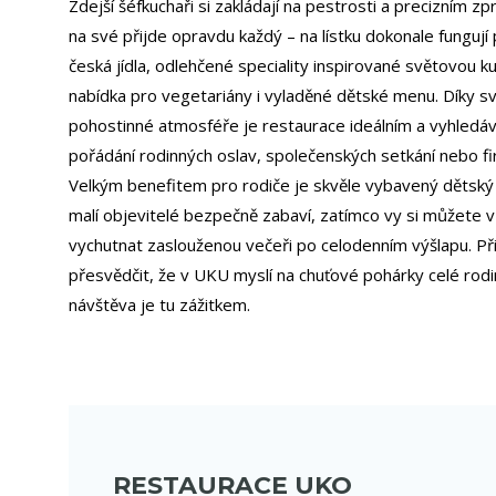
Zdejší šéfkuchaři si zakládají na pestrosti a precizním zp
na své přijde opravdu každý – na lístku dokonale fungují 
česká jídla, odlehčené speciality inspirované světovou k
nabídka pro vegetariány i vyladěné dětské menu. Díky sv
pohostinné atmosféře je restaurace ideálním a vyhled
pořádání rodinných oslav, společenských setkání nebo fi
Velkým benefitem pro rodiče je skvěle vybavený dětský
malí objevitelé bezpečně zabaví, zatímco vy si můžete 
vychutnat zaslouženou večeři po celodenním výšlapu. Př
přesvědčit, že v UKU myslí na chuťové pohárky celé rodi
návštěva je tu zážitkem.
RESTAURACE UKO