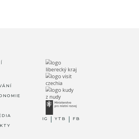
Í
VÁNÍ
ONOMIE
ÉDIA
IG
YTB
FB
KTY