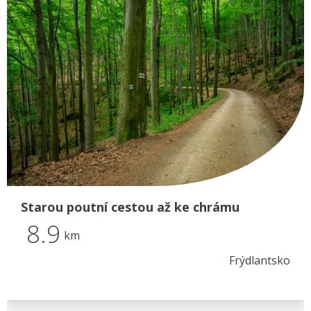
Starou poutní cestou až ke chrámu
8.9
km
Frýdlantsko