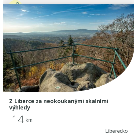
Z Liberce za neokoukanými skalními
výhledy
14
km
Liberecko