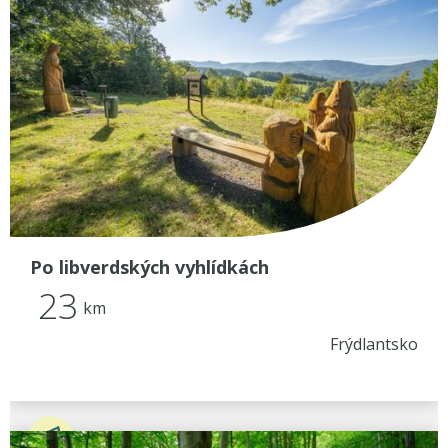
Po libverdských vyhlídkách
23
km
Frýdlantsko