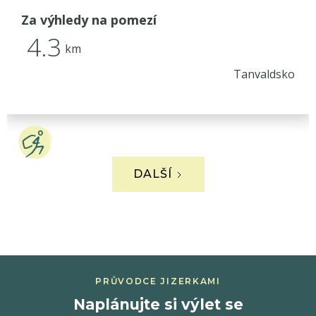
Za výhledy na pomezí
4.3
km
Tanvaldsko
DALŠÍ
PRŮVODCE JIZERKAMI
Naplánujte si výlet se