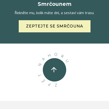
Smrčounem
Řekněte mu, kolik máte dní, a sestaví vám trasu.
ZEPTEJTE SE SMRČOUNA
O
H
R
A
U
N
T
Ě
P
Z