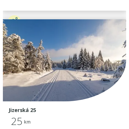
Jizerská 25
25
km