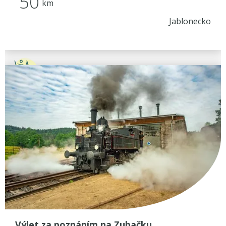
50
km
Jablonecko
Výlet za poznáním na Zubačku