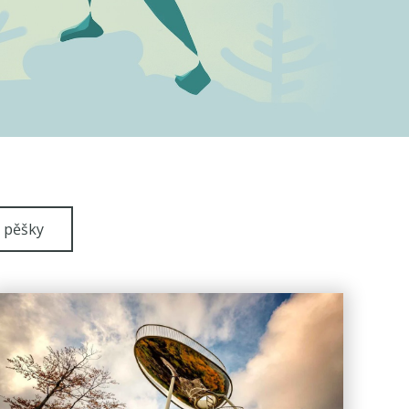
pěšky