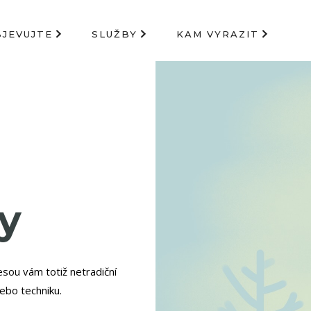
BJEVUJTE
SLUŽBY
KAM VYRAZIT
ty
esou vám totiž netradiční
nebo techniku.