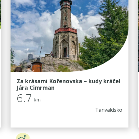
Za krásami Kořenovska – kudy kráčel
Jára Cimrman
6.7
km
Tanvaldsko