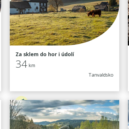
Za sklem do hor i údolí
34
km
Tanvaldsko