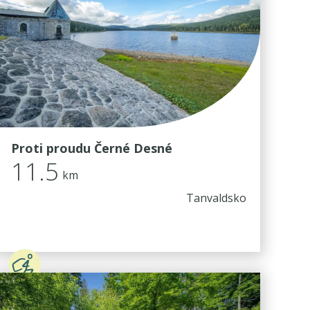
Proti proudu Černé Desné
11.5
km
Tanvaldsko