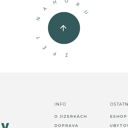
O
H
R
A
U
N
T
Ě
P
Z
INFO
OSTATN
O JIZERKÁCH
ESHOP
DOPRAVA
UBYTO