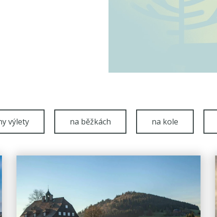
y výlety
na běžkách
na kole