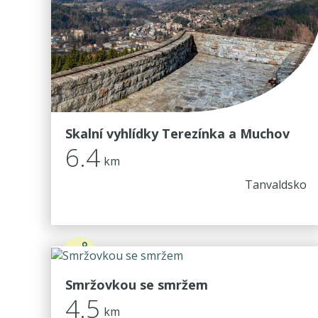
Skalní vyhlídky Terezínka a Muchov
6.4
km
Tanvaldsko
Smržovkou se smržem
4.5
km