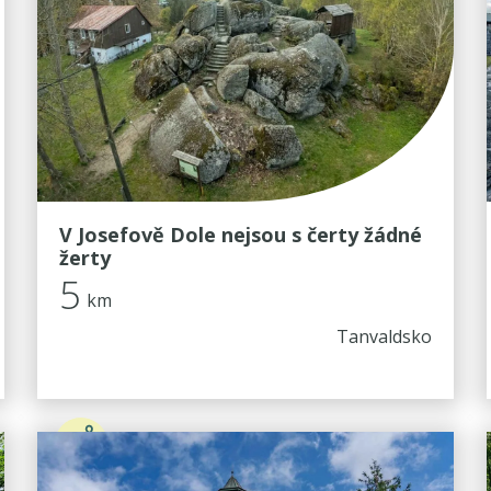
V Josefově Dole nejsou s čerty žádné
žerty
5
km
Tanvaldsko