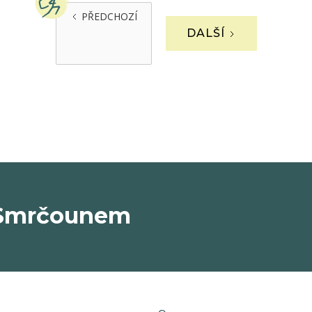
PŘEDCHOZÍ
DALŠÍ
e Smrčounem