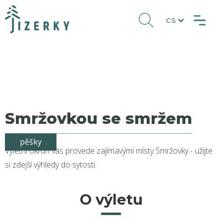
CS
Smržovkou se smržem
pěšky
Výletní okruh vás provede zajímavými místy Smržovky - užijte
si zdejší výhledy do sytosti.
O výletu