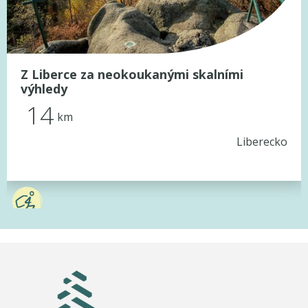
Z Liberce za neokoukanými skalními
výhledy
14
km
Liberecko