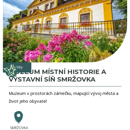
zážitky
MUZEUM MÍSTNÍ HISTORIE A
VÝSTAVNÍ SÍŇ SMRŽOVKA
Muzeum v prostorách zámečku, mapující vývoj města a
život jeho obyvatel
SMRŽOVKA