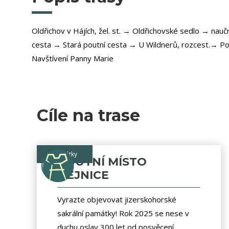
Oldřichov v Hájích, žel. st. → Oldřichovské sedlo → nauč
cesta → Stará poutní cesta → U Wildnerů, rozcest.→ Po
Navštívení Panny Marie
Cíle na trase
památky
POUTNÍ MÍSTO
HEJNICE
Vyrazte objevovat jizerskohorské
sakrální památky! Rok 2025 se nese v
duchu oslav 300 let od posvěcení