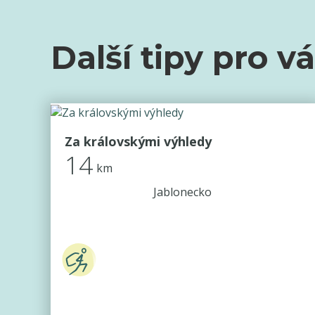
Další tipy pro v
Za královskými výhledy
14
km
Jablonecko