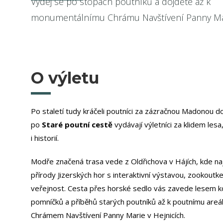
Vydej se po stopách poutníků a dojděte až k
monumentálnímu Chrámu Navštívení Panny Ma
O výletu
Po staletí tudy kráčeli poutníci za zázračnou Madonou d
po
Staré poutní cestě
vydávají výletníci za klidem les
i historií.
Modře značená trasa vede z Oldřichova v Hájích, kde 
přírody Jizerských hor s interaktivní výstavou, zookout
veřejnost. Cesta přes horské sedlo vás zavede lesem k
pomníčků a příběhů starých poutníků až k poutnímu areál
Chrámem Navštívení Panny Marie v Hejnicích.