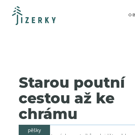
O
Starou poutní
cestou až ke
chrámu
pěšky