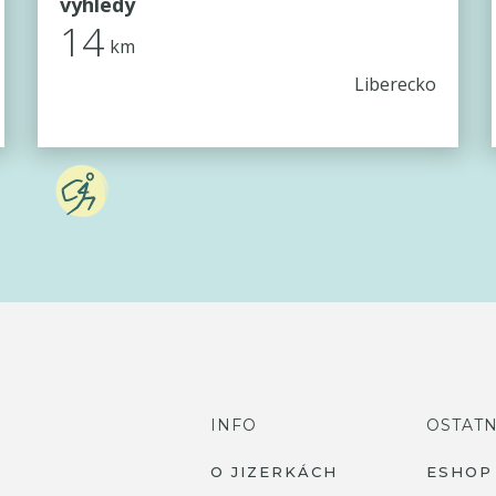
výhledy
14
km
Liberecko
INFO
OSTATN
O JIZERKÁCH
ESHOP