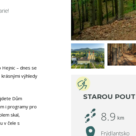
rie!
o Hejnic – dnes se
a, krásnými výhledy
STAROU POUT
najdete Dům
kem i programy pro
8.9
olem skal,
km
u v čele s
Frýdlantsko