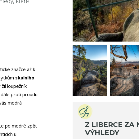
ýhledy, které
tické značce až k
zbytkům
skalního
žil loupežník
a dále proti proudu
 vás modrá
Z LIBERCE ZA
ujte po modré zpět
VÝHLEDY
ticích u