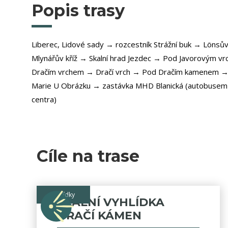
Popis trasy
Liberec, Lidové sady → rozcestník Strážní buk → Löns
Mlynářův kříž → Skalní hrad Jezdec → Pod Javorovým 
Dračím vrchem → Dračí vrch → Pod Dračím kamenem →
Marie U Obrázku → zastávka MHD Blanická (autobusem 
centra)
Cíle na trase
vyhlídky
SKALNÍ VYHLÍDKA
DRAČÍ KÁMEN