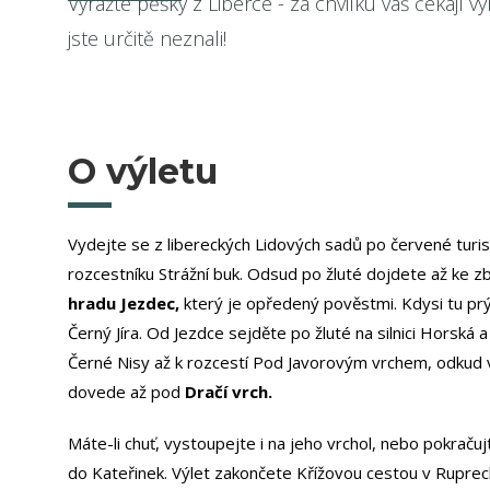
Vyražte pěšky z Liberce - za chvilku váš čekají v
jste určitě neznali!
O výletu
Vydejte se z libereckých Lidových sadů po červené turis
rozcestníku Strážní buk. Odsud po žluté dojdete až ke 
hradu Jezdec,
který je opředený pověstmi. Kdysi tu prý 
Černý Jíra. Od Jezdce sejděte po žluté na silnici Horská 
Černé Nisy až k rozcestí Pod Javorovým vrchem, odkud
dovede až pod
Dračí vrch.
Máte-li chuť, vystoupejte i na jeho vrchol, nebo pokrač
do Kateřinek. Výlet zakončete Křížovou cestou v Ruprech