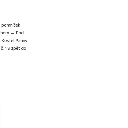
ův pomníček →
vrchem → Pod
 Kostel Panny
č. 18 zpět do