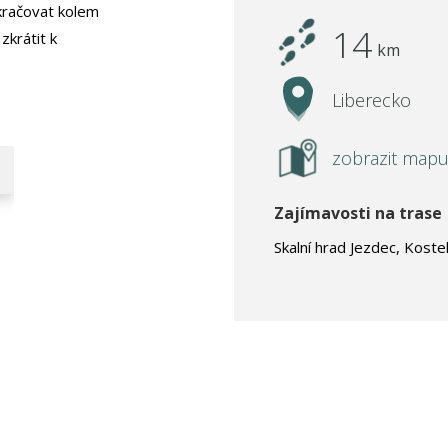
kračovat kolem
14
zkrátit k
km
Liberecko
zobrazit map
Zajímavosti na trase
Skalní hrad Jezdec, Kost