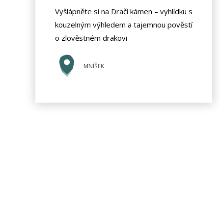
Vyšlápněte si na Dračí kámen – vyhlídku s
kouzelným výhledem a tajemnou pověstí
o zlověstném drakovi
MNÍŠEK