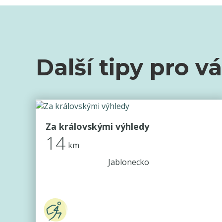
Další tipy pro v
Za královskými výhledy
14
km
Jablonecko