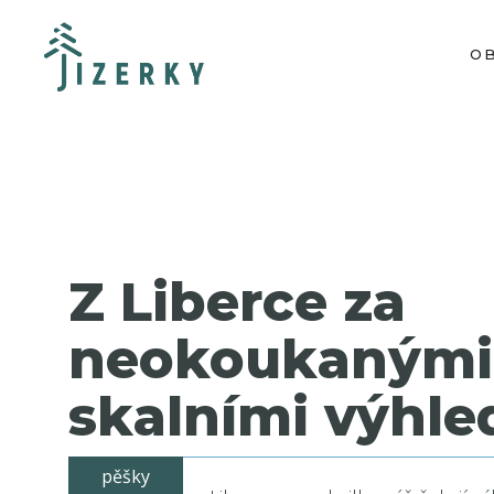
O
Z Liberce za
neokoukanými
skalními výhle
pěšky