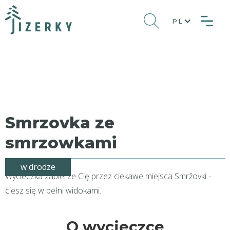
PL
Smrzovka ze
smrzowkami
w drodze
Wycieczka zabierze Cię przez ciekawe miejsca Smržovki -
ciesz się w pełni widokami.
O wycieczce