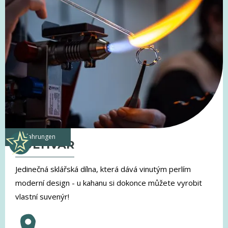
Erfahrungen
KULTIVAR
Jedinečná sklářská dílna, která dává vinutým perlím
moderní design - u kahanu si dokonce můžete vyrobit
vlastní suvenýr!