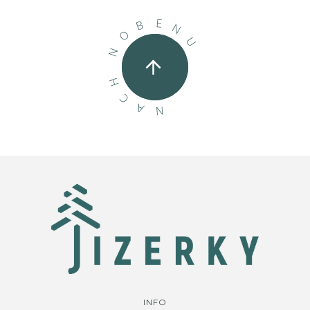
E
B
N
O
U
N
H
C
A
N
INFO