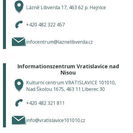
Lázně Libverda 17, 463 62 p. Hejnice
+420 482 322 457
infocentrum@laznelibverda.cz
Informationszentrum Vratislavice nad
Nisou
Kulturní centrum VRATISLAVICE 101010,
Nad Školou 1675, 463 11 Liberec 30
+420 482 321 811
info@vratislavice101010.cz