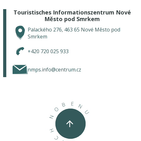
Touristisches Informationszentrum Nové
Město pod Smrkem
Palackého 276, 463 65 Nové Město pod
Smrkem
+420 720 025 933
nmps.info@centrum.cz
E
B
N
O
U
N
H
C