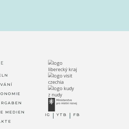
RE
ELN
VÁNÍ
RONOMIE
ORGABEN
IE MEDIEN
IG
YTB
FB
AKTE