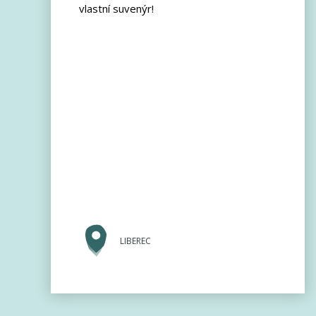
vlastní suvenýr!
LIBEREC