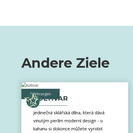
Andere Ziele
Erfahrungen
KULTIVAR
Jedinečná sklářská dílna, která dává
vinutým perlím moderní design - u
kahanu si dokonce můžete vyrobit