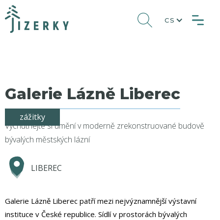
CS
Galerie Lázně Liberec
zážitky
Vychutnejte si umění v moderně zrekonstruované budově
bývalých městských lázní
LIBEREC
Galerie Lázně Liberec patří mezi nejvýznamnější výstavní
instituce v České republice. Sídlí v prostorách bývalých