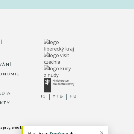
Í
VÁNÍ
ONOMIE
ÉDIA
IG
YTB
FB
KTY
ky z programu MMR.
Ahoj, jsem
Smrčoun
🌲