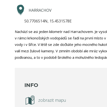
HARRACHOV
50.7706514N, 15.4531578E
Nachází se asi jeden kilometr nad Harrachovem. Je vysok
v rámci krkonošských vodopádů se řadí na první místo 
vody i v šířce. V létě se zde dočkáte jeho mocného huko
valí mezi žulové kameny. V zimním období ale mráz vyko
podívanou, a to v podobě širokého a mohutného ledopá
INFO
zobrazit mapu