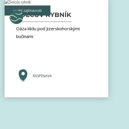
vodní zajímavosti
ŠOLCŮV RYBNÍK
Oáza klidu pod Jizerskohorskými
bučinami
RASPENAVA