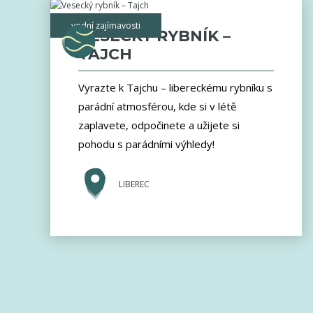
vodní zajímavosti
VESECKÝ RYBNÍK –
TAJCH
Vyrazte k Tajchu – libereckému rybníku s
parádní atmosférou, kde si v létě
zaplavete, odpočinete a užijete si
pohodu s parádními výhledy!
LIBEREC