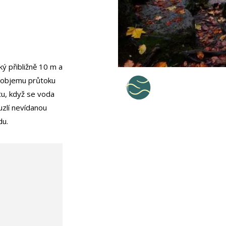
ý přibližně 10 m a
v objemu průtoku
tu, když se voda
uzlí nevídanou
du.