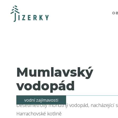
O
Mumlavský
vodopád
vodní zajímavosti
Desetimetrový mohutný vodopád, nacházející s
Harrachovské kotlině