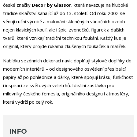
české značky
Decor by Glassor
, která navazuje na hluboké
tradice sklářství sahající až do 13. století. Od roku 2002 se
věnují ruční výrobě a malování skleněných vánočních ozdob –
nejen klasických koulí, ale i špic, zvonečků, figurek a dalších
tvarů, které vznikají tradiční technikou foukání. Každý kus je
originál, který projde rukama zkušených foukaček a malířek.
Nabídku sezónních dekorací navíc doplňují stylové doplňky do
moderních interiérů – od designového osvětlení přes balicí
papíry až po pohlednice a dárky, které spojují krásu, funkčnost
i inspiraci ze světových veletrhů. Ideální zastávka pro
milovníky českého řemesla, originálního designu i atmosféry,
která vydrží po celý rok.
INFO