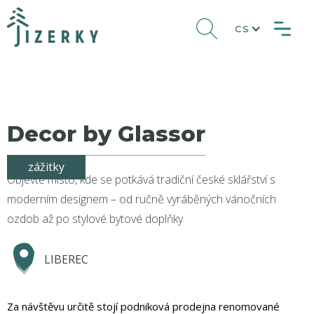
CS
Decor by Glassor
zážitky
Objevte místo, kde se potkává tradiční české sklářství s
moderním designem – od ručně vyráběných vánočních
ozdob až po stylové bytové doplňky
LIBEREC
Za návštěvu určitě stojí podniková prodejna renomované