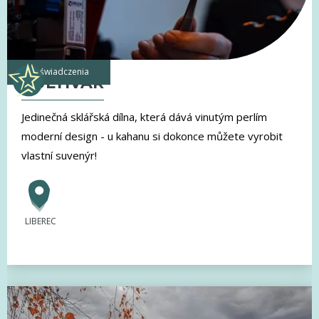
doświadczenia
KULTIVAR
Jedinečná sklářská dílna, která dává vinutým perlím
moderní design - u kahanu si dokonce můžete vyrobit
vlastní suvenýr!
LIBEREC