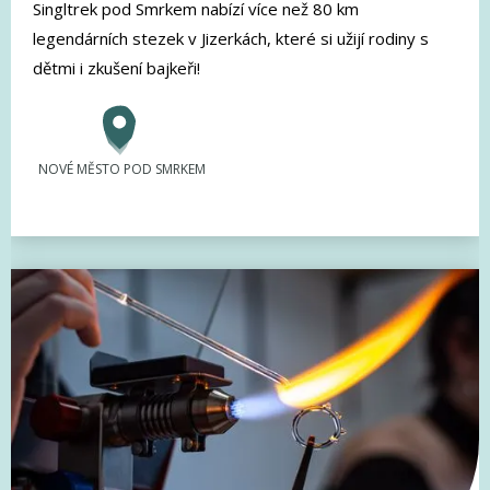
Singltrek pod Smrkem nabízí více než 80 km
legendárních stezek v Jizerkách, které si užijí rodiny s
dětmi i zkušení bajkeři!
NOVÉ MĚSTO POD SMRKEM