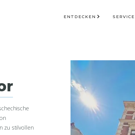
ENTDECKEN
SERVICE
or
tschechische
von
 zu stilvollen