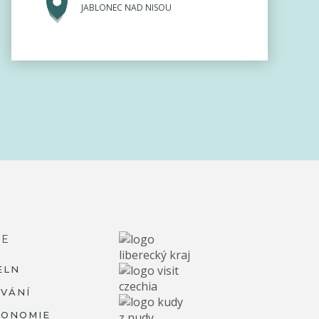
JABLONEC NAD NISOU
RE
ELN
VÁNÍ
RONOMIE