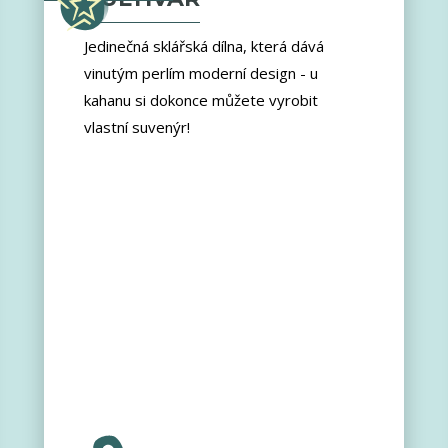
Jedinečná sklářská dílna, která dává
vinutým perlím moderní design - u
kahanu si dokonce můžete vyrobit
vlastní suvenýr!