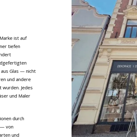
arke ist auf
ner tiefen
undert
ndgefertigten
aus Glas — nicht
uren und andere
lt wurden. Jedes
läser und Maler
ionen durch
t — von
arten und