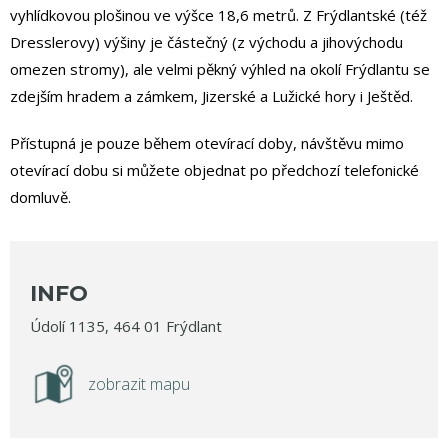
vyhlídkovou plošinou ve výšce 18,6 metrů. Z Frýdlantské (též
Dresslerovy) výšiny je částečný (z východu a jihovýchodu
omezen stromy), ale velmi pěkný výhled na okolí Frýdlantu se
zdejším hradem a zámkem, Jizerské a Lužické hory i Ještěd.
Přístupná je pouze během otevírací doby, návštěvu mimo
otevírací dobu si můžete objednat po předchozí telefonické
domluvě.
INFO
Údolí 1135, 464 01 Frýdlant
zobrazit mapu