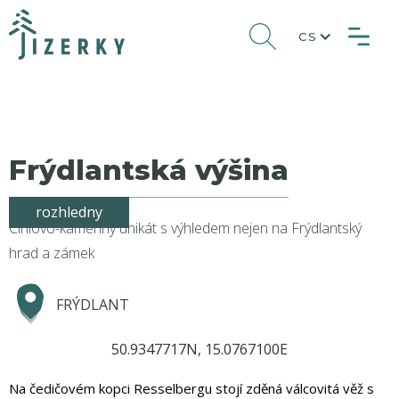
CS
Frýdlantská výšina
rozhledny
Cihlovo-kamenný unikát s výhledem nejen na Frýdlantský
hrad a zámek
FRÝDLANT
50.9347717N, 15.0767100E
Na čedičovém kopci Resselbergu stojí zděná válcovitá věž s