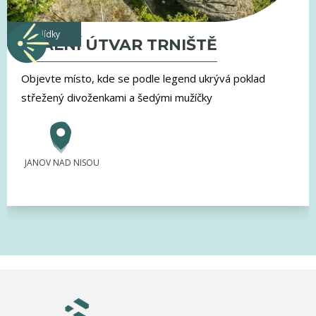
vyhlídky
SKALNÍ ÚTVAR TRNIŠTĚ
Objevte místo, kde se podle legend ukrývá poklad
střežený divoženkami a šedými mužíčky
JANOV NAD NISOU