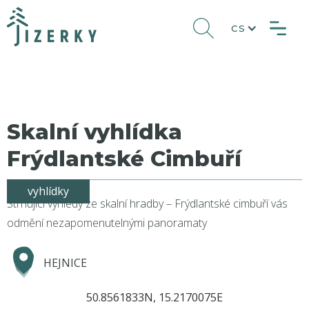
CS
Skalní vyhlídka
Frýdlantské Cimbuří
vyhlídky
Strhující výhledy ze skalní hradby – Frýdlantské cimbuří vás
odmění nezapomenutelnými panoramaty
HEJNICE
50.8561833N, 15.2170075E