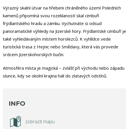
Výrazný skalní útvar na hřebeni chráněného území Poledních
kamenů připomíná svou rozeklaností skal cimbuří
frýdlantského hradu a zámku. Vychutnáte si odsud
panoramatické výhledy na Jizerské hory. Frýdlantské cimbuří je
také vyhledávaným místem horolezců. K vyhlídce vede
turistická trasa z Hejnic nebo Smědavy, která vás provede
srdcem Jizerskohorských bučin.
Atmosféra místa je magická – zvlášť při východu nebo západu
slunce, kdy se okolní krajina halí do zlatavých odstínů.
INFO
zobrazit mapu