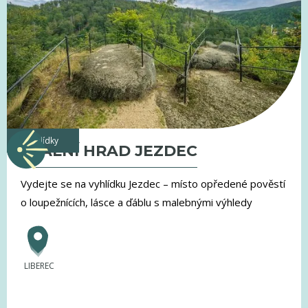
vyhlídky
SKALNÍ HRAD JEZDEC
Vydejte se na vyhlídku Jezdec – místo opředené pověstí
o loupežnících, lásce a ďáblu s malebnými výhledy
LIBEREC