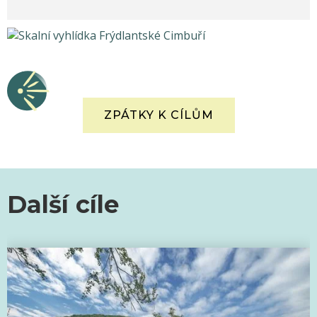
ZPÁTKY K CÍLŮM
Další cíle