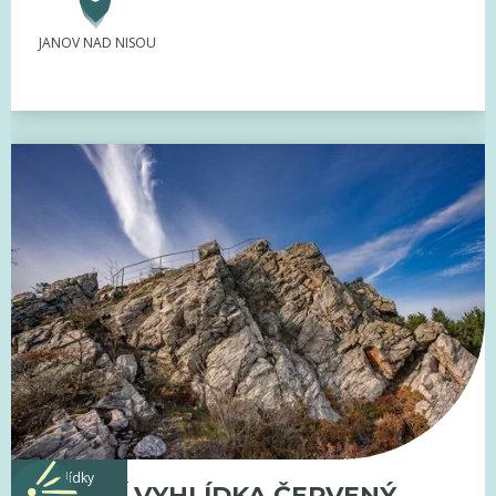
JANOV NAD NISOU
vyhlídky
SKALNÍ VYHLÍDKA ČERVENÝ