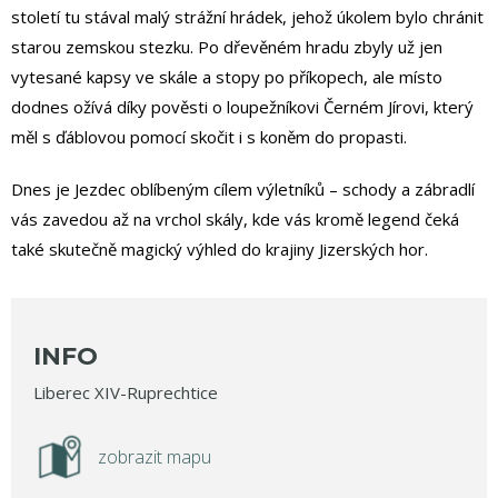
století tu stával malý strážní hrádek, jehož úkolem bylo chránit
starou zemskou stezku. Po dřevěném hradu zbyly už jen
vytesané kapsy ve skále a stopy po příkopech, ale místo
dodnes ožívá díky pověsti o loupežníkovi Černém Jírovi, který
měl s ďáblovou pomocí skočit i s koněm do propasti.
Dnes je Jezdec oblíbeným cílem výletníků – schody a zábradlí
vás zavedou až na vrchol skály, kde vás kromě legend čeká
také skutečně magický výhled do krajiny Jizerských hor.
INFO
Liberec XIV-Ruprechtice
zobrazit mapu