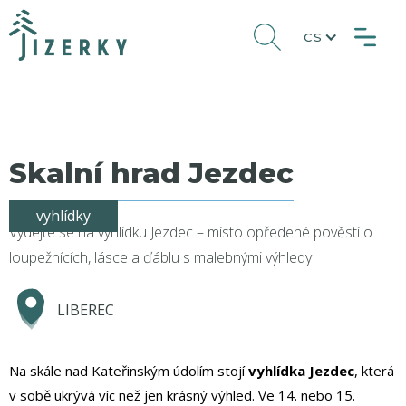
CS
Skalní hrad Jezdec
vyhlídky
Vydejte se na vyhlídku Jezdec – místo opředené pověstí o
loupežnících, lásce a ďáblu s malebnými výhledy
LIBEREC
Na skále nad Kateřinským údolím stojí
vyhlídka Jezdec
, která
v sobě ukrývá víc než jen krásný výhled. Ve 14. nebo 15.