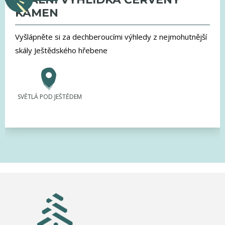
KÁMEN
Vyšlápněte si za dechberoucími výhledy z nejmohutnější
skály Ještědského hřebene
SVĚTLÁ POD JEŠTĚDEM