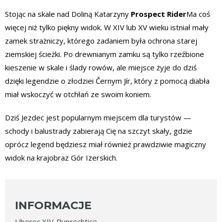
Stojąc na skale nad Doliną Katarzyny
Prospect Rider
Ma coś
więcej niż tylko piękny widok. W XIV lub XV wieku istniał mały
zamek strażniczy, którego zadaniem była ochrona starej
ziemskiej ścieżki. Po drewnianym zamku są tylko rzeźbione
kieszenie w skale i ślady rowów, ale miejsce żyje do dziś
dzięki legendzie o złodziei Černym Jír, który z pomocą diabła
miał wskoczyć w otchłań ze swoim koniem.
Dziś Jezdec jest popularnym miejscem dla turystów —
schody i balustrady zabierają Cię na szczyt skały, gdzie
oprócz legend będziesz miał również prawdziwie magiczny
widok na krajobraz Gór Izerskich.
INFORMACJE
Liberec XIV-Ruprechtice