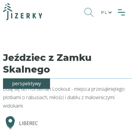
PL
Jeździec z Zamku
Skalnego
perspektywy
Udaj się do Horseman Lookout - miejsca przesiąkniętego
plotkami o rabusiach, miłości i diabłu z malowniczymi
widokami
LIBEREC