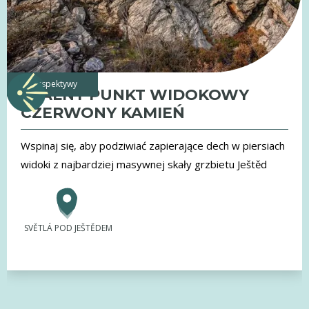
perspektywy
SKALNY PUNKT WIDOKOWY
CZERWONY KAMIEŃ
Wspinaj się, aby podziwiać zapierające dech w piersiach
widoki z najbardziej masywnej skały grzbietu Ještěd
SVĚTLÁ POD JEŠTĚDEM