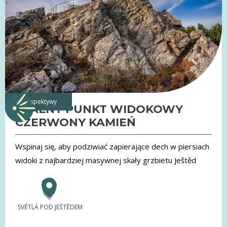
perspektywy
SKALNY PUNKT WIDOKOWY
CZERWONY KAMIEŃ
Wspinaj się, aby podziwiać zapierające dech w piersiach
widoki z najbardziej masywnej skały grzbietu Ještěd
SVĚTLÁ POD JEŠTĚDEM