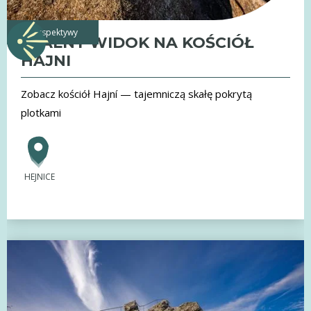
perspektywy
SKALNY WIDOK NA KOŚCIÓŁ
HAJNI
Zobacz kościół Hajní — tajemniczą skałę pokrytą
plotkami
HEJNICE