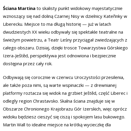
Ściana Martina
to skalisty punkt widokowy majestatycznie
wznoszący się nad doliną Czarnej Nisy w dzielnicy Kateřinky w
Liberecku. Miejsce to ma długą historię — już w latach
dwudziestych XX wieku odbywały się spektakle teatralne na
świeżym powietrzu, a Teatr Leśny przyciągał zwiedzających z
całego obszaru. Dzisiaj, dzięki trosce Towarzystwa Górskiego
Izera-Ještěd, perspektywa jest odnowiona i bezpiecznie
dostępna przez cały rok.
Odbywają się corocznie w czerwcu
Uroczystości przesilenia,
ale także poza nimi, są warte wspinaczki — z drewnianej
platformy roztacza się widok na grzbiet Ještěd, część Liberec i
odległy region Chrastavsko. Skalna ściana znajduje się w
Obszarze Chronionego Krajobrazu Gór Izerskich, więc oprócz
widoku będziesz cieszyć się ciszą i spokojem lasu bukowego.
Martin Wall to idealne miejsce na krótką wycieczkę dla