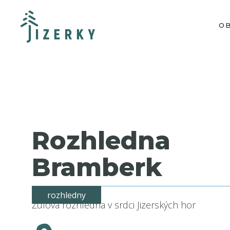
O
Rozhledna
Bramberk
rozhledny
Žulová rozhledna v srdci Jizerských hor