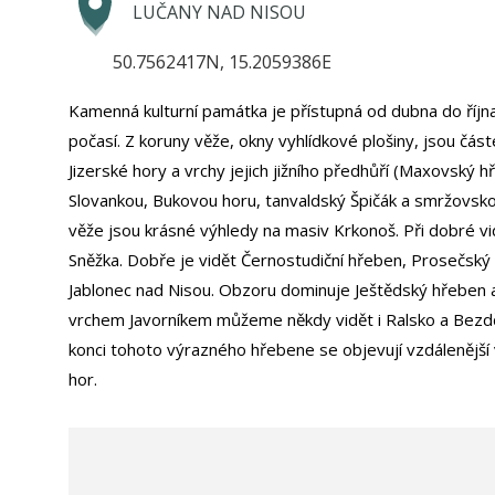
LUČANY NAD NISOU
50.7562417N, 15.2059386E
Kamenná kulturní památka je přístupná od dubna do října
počasí. Z koruny věže, okny vyhlídkové plošiny, jsou část
Jizerské hory a vrchy jejich jižního předhůří (Maxovský 
Slovankou, Bukovou horu, tanvaldský Špičák a smržovskou
věže jsou krásné výhledy na masiv Krkonoš. Při dobré vidi
Sněžka. Dobře je vidět Černostudiční hřeben, Prosečsk
Jablonec nad Nisou. Obzoru dominuje Ještědský hřeben 
vrchem Javorníkem můžeme někdy vidět i Ralsko a Bez
konci tohoto výrazného hřebene se objevují vzdálenější 
hor.