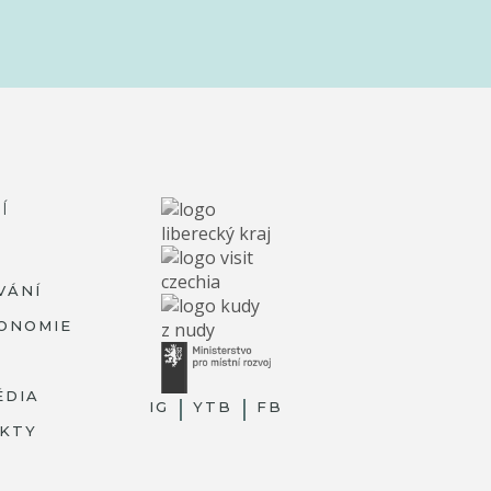
Í
VÁNÍ
ONOMIE
ÉDIA
IG
YTB
FB
KTY