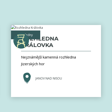
rozhledny
ROZHLEDNA
KRÁLOVKA
Nejznámější kamenná rozhledna
Jizerských hor
JANOV NAD NISOU