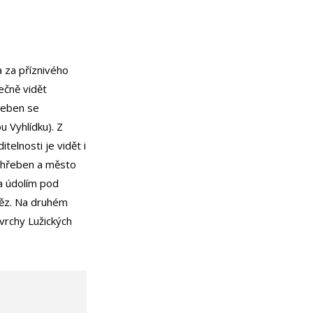
 za příznivého
ečně vidět
hřeben se
 Vyhlídku). Z
telnosti je vidět i
ý hřeben a město
a údolím pod
děz. Na druhém
vrchy Lužických