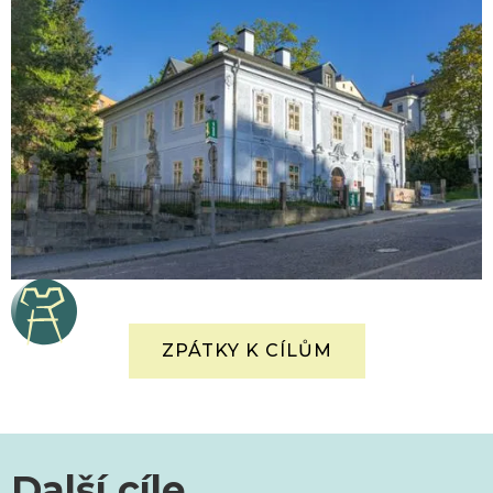
ZPÁTKY K CÍLŮM
Další cíle