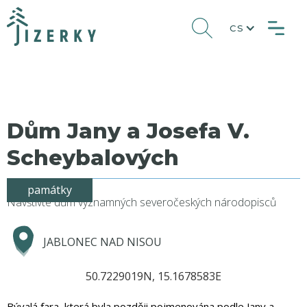
CS
Dům Jany a Josefa V.
Scheybalových
památky
Navštivte dům významných severočeských národopisců
JABLONEC NAD NISOU
50.7229019N, 15.1678583E
Bývalá fara, která byla později pojmenována podle Jany a