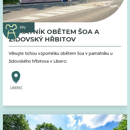
památky
PAMÁTNÍK OBĚTEM ŠOA A
ŽIDOVSKÝ HŘBITOV
Věnujte tichou vzpomínku obětem šoa v památníku u
židovského hřbitova v Liberci
LIBEREC