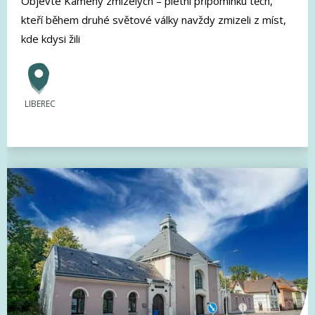
Objevte Kameny zmizelých – pietní připomínku těch,
kteří během druhé světové války navždy zmizeli z míst,
kde kdysi žili
LIBEREC