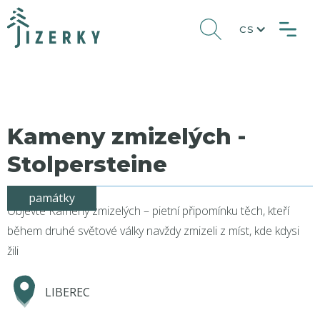
CS
Kameny zmizelých -
Stolpersteine
památky
Objevte Kameny zmizelých – pietní připomínku těch, kteří
během druhé světové války navždy zmizeli z míst, kde kdysi
žili
LIBEREC