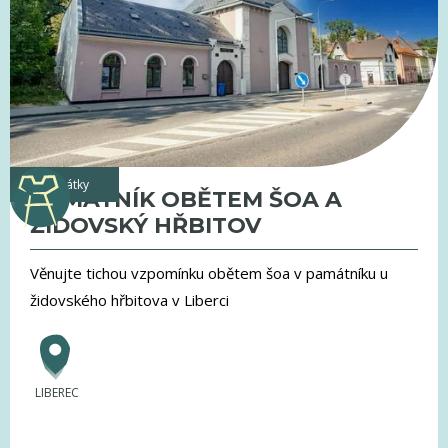
památky
PAMÁTNÍK OBĚTEM ŠOA A
ŽIDOVSKÝ HŘBITOV
Věnujte tichou vzpomínku obětem šoa v památníku u
židovského hřbitova v Liberci
LIBEREC