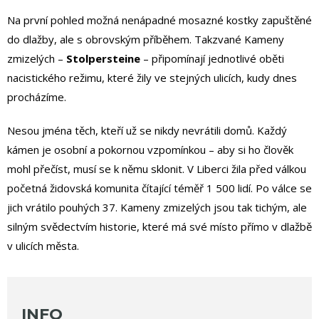
Na první pohled možná nenápadné mosazné kostky zapuštěné
do dlažby, ale s obrovským příběhem. Takzvané Kameny
zmizelých –
Stolpersteine
– připomínají jednotlivé oběti
nacistického režimu, které žily ve stejných ulicích, kudy dnes
procházíme.
Nesou jména těch, kteří už se nikdy nevrátili domů. Každý
kámen je osobní a pokornou vzpomínkou – aby si ho člověk
mohl přečíst, musí se k němu sklonit. V Liberci žila před válkou
početná židovská komunita čítající téměř 1 500 lidí. Po válce se
jich vrátilo pouhých 37. Kameny zmizelých jsou tak tichým, ale
silným svědectvím historie, které má své místo přímo v dlažbě
v ulicích města.
INFO