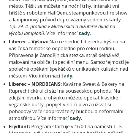
město. Těšit se můžete na noční trhy, interaktivní
hřiště s robotem HafiQem, steampunkovou fire show
a lampionový průvod doprovázený vodními skauty.
Tip: 29. 4. probíhá v Muzeu skla a bižuterie dílna na
výrobu lampionů.
Více informací
tady.
Liberec – Výšina:
Na rozhledně Liberecká Výšina na
vás čeká tematické odpoledne pro celou rodinu.
Připravena je čarodějnická stezka, strašidelná věž,
malování na obličej i speciální menu. Samozřejmostí je
společné opékání špekáčků v unikátních kulisách nad
městem. Více informací
tady.
Liberec – NORDBEANS:
Kavárna Sweet & Bakery na
Ruprechtické ulici sází na sousedskou pohodu. Na
zdejším dvorku u ohýnku můžete opékat klasické i
veganské buřty, popíjet víno či pivo a užívat si
pohodový večer doprovázený hudbou a neformální
atmosférou. Více informací
tady.
Frýdlant:
Program startuje v 16:00 na náměstí T. G.