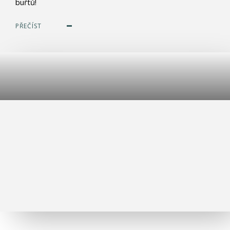
buřtů!
PŘEČÍST