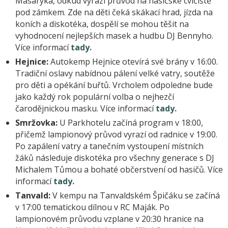
Masaryka, odkud vyrazí průvod na hasičské cvičiště
pod zámkem. Zde na děti čeká skákací hrad, jízda na
koních a diskotéka, dospělí se mohou těšit na
vyhodnocení nejlepších masek a hudbu DJ Bennyho.
Více informací
tady.
Hejnice:
Autokemp Hejnice otevírá své brány v 16:00.
Tradiční oslavy nabídnou pálení velké vatry, soutěže
pro děti a opékání buřtů. Vrcholem odpoledne bude
jako každý rok populární volba o nejhezčí
čarodějnickou masku. Více informací
tady.
Smržovka:
U Parkhotelu začíná program v 18:00,
přičemž lampionový průvod vyrazí od radnice v 19:00.
Po zapálení vatry a tanečním vystoupení místních
žáků následuje diskotéka pro všechny generace s DJ
Michalem Tůmou a bohaté občerstvení od hasičů. Více
informací
tady.
Tanvald:
V kempu na Tanvaldském Špičáku se začíná
v 17:00 tematickou dílnou v RC Maják. Po
lampionovém průvodu vzplane v 20:30 hranice na