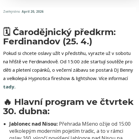
Zveřejněno
April 20, 2026
🗓️ Čarodějnický předkrm:
Ferdinandov (25. 4.)
Pokud si chcete oslavy užít v předstihu, vyrazte už v sobotu
na hřiště ve Ferdinandově. Od 15:00 zde startují soutěže pro
děti a pletení copánků, o večerní zábavu se postará DJ Benny
a velkolepá Hypnotica fireshow & lightshow. Více informací
tady.
🔥 Hlavní program ve čtvrtek
30. dubna:
Jablonec nad Nisou:
Přehrada Mšeno ožije od 15:00
velkolepým moderním pojetím tradic, a to v rámci
oslav 160. výročí povýšení Jablonce nad Nisou na