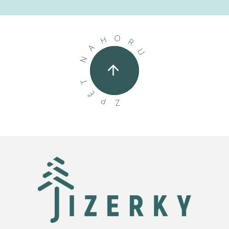
O
H
R
A
U
N
T
Ě
P
Z