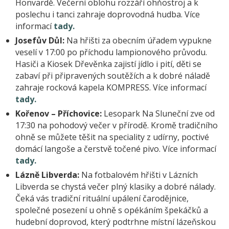
Honvardě. Večerní oblohu rozzáří ohňostroj a k
poslechu i tanci zahraje doprovodná hudba. Více
informací
tady.
Josefův Důl:
Na hřišti za obecním úřadem vypukne
veselí v 17:00 po příchodu lampionového průvodu.
Hasiči a Kiosek Dřevěnka zajistí jídlo i pití, děti se
zabaví při připravených soutěžích a k dobré náladě
zahraje rocková kapela KOMPRESS. Více informací
tady.
Kořenov – Příchovice:
Lesopark Na Sluneční zve od
17:30 na pohodový večer v přírodě. Kromě tradičního
ohně se můžete těšit na speciality z udírny, poctivé
domácí langoše a čerstvě točené pivo. Více informací
tady.
Lázně Libverda:
Na fotbalovém hřišti v Lázních
Libverda se chystá večer plný klasiky a dobré nálady.
Čeká vás tradiční rituální upálení čarodějnice,
společné posezení u ohně s opékáním špekáčků a
hudební doprovod, který podtrhne místní lázeňskou