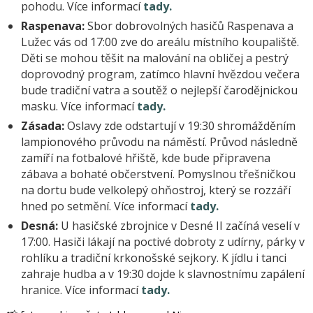
pohodu. Více informací
tady.
Raspenava:
Sbor dobrovolných hasičů Raspenava a
Lužec vás od 17:00 zve do areálu místního koupaliště.
Děti se mohou těšit na malování na obličej a pestrý
doprovodný program, zatímco hlavní hvězdou večera
bude tradiční vatra a soutěž o nejlepší čarodějnickou
masku. Více informací
tady.
Zásada:
Oslavy zde odstartují v 19:30 shromážděním
lampionového průvodu na náměstí. Průvod následně
zamíří na fotbalové hřiště, kde bude připravena
zábava a bohaté občerstvení. Pomyslnou třešničkou
na dortu bude velkolepý ohňostroj, který se rozzáří
hned po setmění. Více informací
tady.
Desná:
U hasičské zbrojnice v Desné II začíná veselí v
17:00. Hasiči lákají na poctivé dobroty z udírny, párky v
rohlíku a tradiční krkonošské sejkory. K jídlu i tanci
zahraje hudba a v 19:30 dojde k slavnostnímu zapálení
hranice. Více informací
tady.