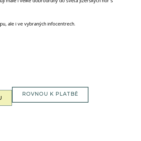
ují malé i velké dobrodruhy do světa Jizerských hor s
pu, ale i ve vybraných infocentrech.
ROVNOU K PLATBĚ