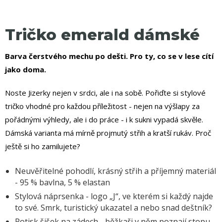
Tričko emerald dámské
Barva čerstvého mechu po dešti. Pro ty, co se v lese cítí
jako doma.
Noste Jizerky nejen v srdci, ale i na sobě. Pořiďte si stylové
tričko vhodné pro každou příležitost - nejen na výšlapy za
pořádnými výhledy, ale i do práce - i k sukni vypadá skvěle.
Dámská varianta má mírně projmutý střih a kratší rukáv. Proč
ještě si ho zamilujete?
Neuvěřitelné pohodlí, krásný střih a příjemný materiál
- 95 % bavlna, 5 % elastan
Stylová náprsenka - logo „J“, ve kterém si každý najde
to své. Smrk, turistický ukazatel a nebo snad deštník?
Potisk šišek na zádech - běžkaři v něm poznají stopu