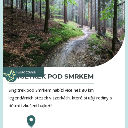
doświadczenia
SINGLTREK POD SMRKEM
Singltrek pod Smrkem nabízí více než 80 km
legendárních stezek v Jizerkách, které si užijí rodiny s
dětmi i zkušení bajkeři!