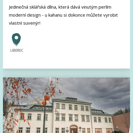
Jedinečná sklářská dílna, která dává vinutým perlím
moderní design - u kahanu si dokonce můžete vyrobit
vlastní suvenýr!
LIBEREC