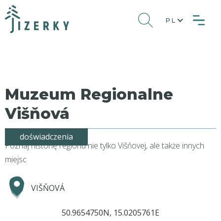
PL
Muzeum Regionalne
Višňová
doświadczenia
Poznaj historię regionu nie tylko Višňovej, ale także innych
miejsc
VIŠŇOVÁ
50.9654750N, 15.0205761E