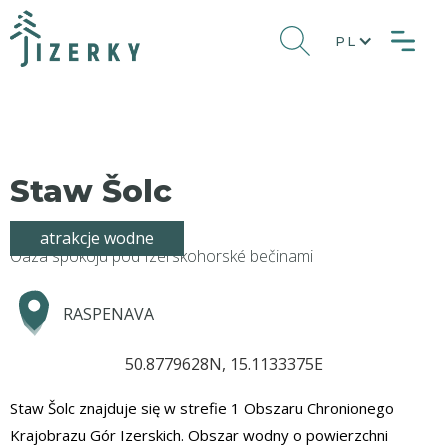
PL
Staw Šolc
atrakcje wodne
Oaza spokoju pod Izerskohorské bečinami
RASPENAVA
50.8779628N, 15.1133375E
Staw Šolc znajduje się w strefie 1 Obszaru Chronionego
Krajobrazu Gór Izerskich. Obszar wodny o powierzchni