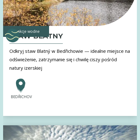
atrakcje wodne
STAW BLATNY
Odkryj staw Blatný w Bedřichowie — idealne miejsce na
odświeżenie, zatrzymanie się i chwilę ciszy pośród
natury izerskiej
BEDŘICHOV