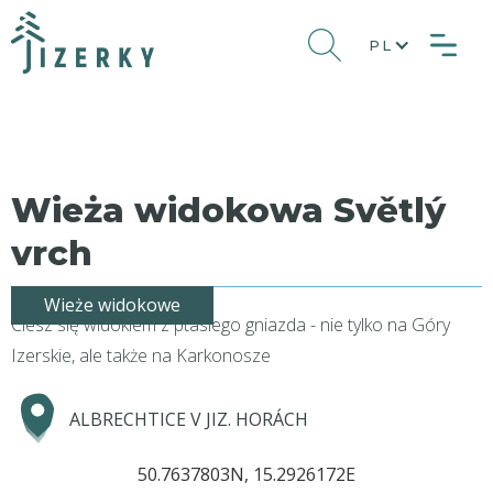
PL
Wieża widokowa Světlý
vrch
Wieże widokowe
Ciesz się widokiem z ptasiego gniazda - nie tylko na Góry
Izerskie, ale także na Karkonosze
ALBRECHTICE V JIZ. HORÁCH
50.7637803N, 15.2926172E