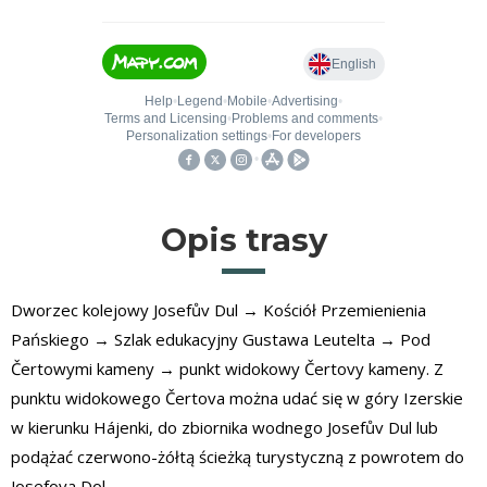
Opis trasy
Dworzec kolejowy Josefův Dul → Kościół Przemienienia
Pańskiego → Szlak edukacyjny Gustawa Leutelta → Pod
Čertowymi kameny → punkt widokowy Čertovy kameny. Z
punktu widokowego Čertova można udać się w góry Izerskie
w kierunku Hájenki, do zbiornika wodnego Josefův Dul lub
podążać czerwono-żółtą ścieżką turystyczną z powrotem do
Josefova Dol.