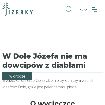
PL
W Dole Józefa nie ma
dowcipów z diabłami
w drodze
Wycieczka zabierze Cię szlakiem przyrodniczym wzdłuż
Josefovo Dole, gdzie jest pełen tematu piekła.
O wycieczce