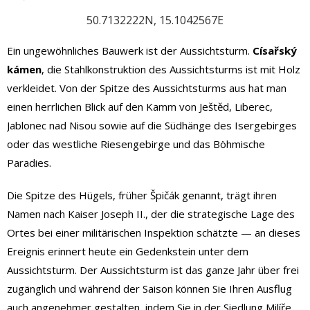
50.7132222N, 15.1042567E
Ein ungewöhnliches Bauwerk ist der Aussichtsturm.
Císařský
kámen
, die Stahlkonstruktion des Aussichtsturms ist mit Holz
verkleidet. Von der Spitze des Aussichtsturms aus hat man
einen herrlichen Blick auf den Kamm von Ještěd, Liberec,
Jablonec nad Nisou sowie auf die Südhänge des Isergebirges
oder das westliche Riesengebirge und das Böhmische
Paradies.
Die Spitze des Hügels, früher Špičák genannt, trägt ihren
Namen nach Kaiser Joseph II., der die strategische Lage des
Ortes bei einer militärischen Inspektion schätzte — an dieses
Ereignis erinnert heute ein Gedenkstein unter dem
Aussichtsturm. Der Aussichtsturm ist das ganze Jahr über frei
zugänglich und während der Saison können Sie Ihren Ausflug
auch angenehmer gestalten, indem Sie in der Siedlung Milíře