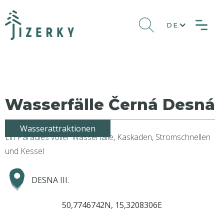
DE
Wasserfälle Černá Desná
Wasserattraktionen
Ein Paradies voller Wasserfälle, Kaskaden, Stromschnellen
und Kessel
DESNA III.
50,7746742N, 15,3208306E