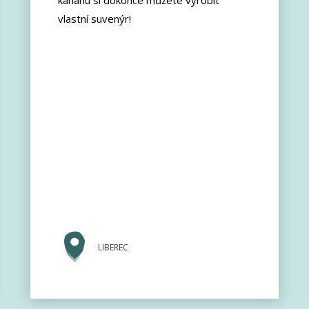
kahanu si dokonce můžete vyrobit
vlastní suvenýr!
LIBEREC