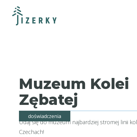
Muzeum Kolei
Zębatej
doświadczenia
Udaj się do muzeum najbardziej stromej linii ko
Czechach!