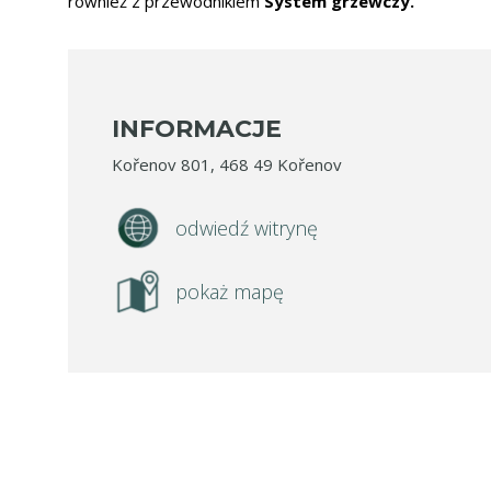
również z przewodnikiem
System grzewczy.
INFORMACJE
Kořenov 801, 468 49 Kořenov
odwiedź witrynę
pokaż mapę