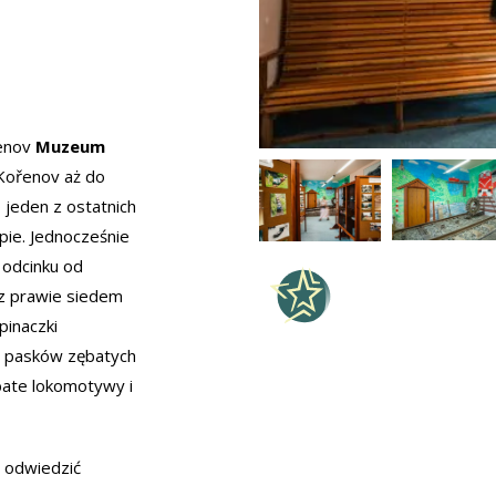
řenov
Muzeum
 Kořenov aż do
 jeden z ostatnich
ie. Jednocześnie
 odcinku od
ez prawie siedem
pinaczki
h pasków zębatych
bate lokomotywy i
 odwiedzić