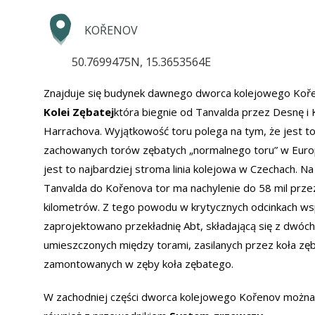
KOŘENOV
50.7699475N, 15.3653564E
Znajduje się budynek dawnego dworca kolejowego Ko
Kolei Zębatej
która biegnie od Tanvalda przez Desnę i
Harrachova. Wyjątkowość toru polega na tym, że jest to
zachowanych torów zębatych „normalnego toru” w Europ
jest to najbardziej stroma linia kolejowa w Czechach. Na
Tanvalda do Kořenova tor ma nachylenie do 58 mil prz
kilometrów. Z tego powodu w krytycznych odcinkach ws
zaprojektowano przekładnię Abt, składającą się z dwóc
umieszczonych między torami, zasilanych przez koła zę
zamontowanych w zęby koła zębatego.
W zachodniej części dworca kolejowego Kořenov można