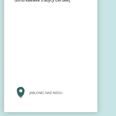
domu kawałek tradycji izerskiej
JABLONEC NAD NISOU