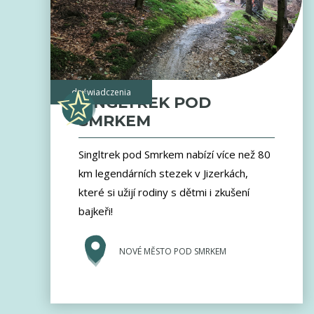
doświadczenia
SINGLTREK POD
SMRKEM
Singltrek pod Smrkem nabízí více než 80
km legendárních stezek v Jizerkách,
které si užijí rodiny s dětmi i zkušení
bajkeři!
NOVÉ MĚSTO POD SMRKEM