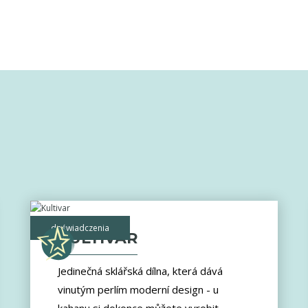
doświadczenia
KULTIVAR
Jedinečná sklářská dílna, která dává
vinutým perlím moderní design - u